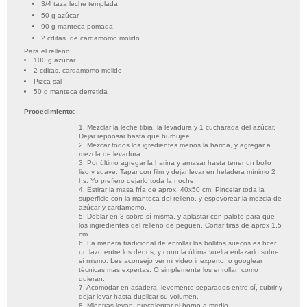
3/4 taza leche templada
50 g azúcar
90 g manteca pomada
2 cditas. de cardamomo molido
Para el relleno:
100 g azúcar
2 cditas. cardamomo molido
Pizca sal
50 g manteca derretida
Procedimiento:
1. Mezclar la leche tibia, la levadura y 1 cucharada del azúcar.
Dejar repoosar hasta que burbujee.
2. Mezcar todos los igredientes menos la harina, y agregar a
mezcla de levadura.
3. Por último agregar la harina y amasar hasta tener un bollo
liso y suave. Tapar con film y dejar levar en heladera mínimo 2
hs. Yo prefiero dejarlo toda la noche.
4. Estirar la masa fría de aprox. 40x50 cm. Pincelar toda la
superficie con la manteca del relleno, y espovorear la mezcla de
azúcar y cardamomo.
5. Doblar en 3 sobre sí misma, y aplastar con palote para que
los ingredientes del relleno de peguen. Cortar tiras de aprox 1.5
cm.
6. La manera tradicional de enrollar los bollitos suecos es hcer
un lazo entre los dedos, y conn la última vuelta enlazarlo sobre
sí mismo. Les aconsejo ver mi video inexperto, o googlear
técnicas más expertas. O simplemente los enrollan como
quieran.
7. Acomodar en asadera, levemente separados entre sí, cubrir y
dejar levar hasta duplicar su volumen.
8. Mientras levan, precalentar el horno a medio.