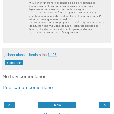
9. Moler en un mortero el contenido de 5 o 6 semillas de
cardamomo, junto con un poco de azúcar negro. Batir
ligeramente un huevo con un chorrito de agua.
10. Cuando la masa esté levada, pincelar con el huevo y
espolvorear la mezcla del mortero. Llear al horno por aprox 25
minutos, hasta que esten dorados.
11. Mientras se hornean, preparar un almíbar ligero con 2 Cdas.
de azúcar negro y 2 Cdas. de agua. Retirar los bollitos del
horno y pincelar con este almíbar los panes calientes.
12. Pueden decorar con azúcar granulada.
juliana alonso dorola
a las
14:26
Compartir
No hay comentarios:
Publicar un comentario
‹
›
Inicio