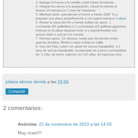
3. Agregar el huevo y la vainilla y batir hasta incorporar.
4. Integrar los secos a la preparación. Llevar la mezcla al
freezer 15 minutos (o 1 hora de heladera).
5. Mientras tanto, precalentar el horno a medio (180° C) y
preparar una placa antiadherente o con papel manteca o
silpat
.
6. Retirar la masa del frío y formar bolitas de aprox. 1
cucharada (30 galletitas) o 2 cucharadas (15 galletas gigantes).
Colocar en la placa separas entre si y espolvorearlas con
azúcar rubio o azúcar con canela.
7. Hornear aprox. 12 minutos, hasta que los bordes estén
apenas dorados. Retirar y dejar enfriar en rejilla.
8. Una vez frías, cubrir con glasé de azúcar impalpable: a 1
taza de azúcar impalpable, incorporarle de a poco cucharaditas
de: 1 Cda. de leche caliente con 1/4 cdita. de especias chai.
juliana alonso dorola
a las
15:04
Compartir
2 comentarios:
Anónimo
22 de noviembre de 2023 a las 14:55
Muy ricas!!!!