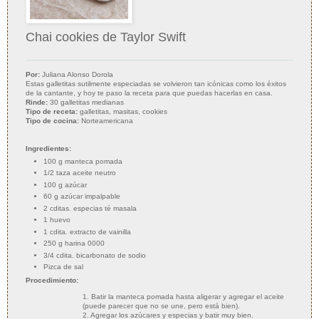
Chai cookies de Taylor Swift
Por:
Juliana Alonso Dorola
Estas galletitas sutilmente especiadas se volvieron tan icónicas como los éxitos
de la cantante, y hoy te paso la receta para que puedas hacerlas en casa.
Rinde:
30 galletitas medianas
Tipo de receta:
galletitas, masitas, cookies
Tipo de cocina:
Norteamericana
Ingredientes:
100 g manteca pomada
1/2 taza aceite neutro
100 g azúcar
60 g azúcar impalpable
2 cditas. especias té masala
1 huevo
1 cdita. extracto de vainilla
250 g harina 0000
3/4 cdita. bicarbonato de sodio
Pizca de sal
Procedimiento:
1. Batir la manteca pomada hasta aligerar y agregar el aceite
(puede parecer que no se une, pero está bien).
2. Agregar los azúcares y especias y batir muy bien.