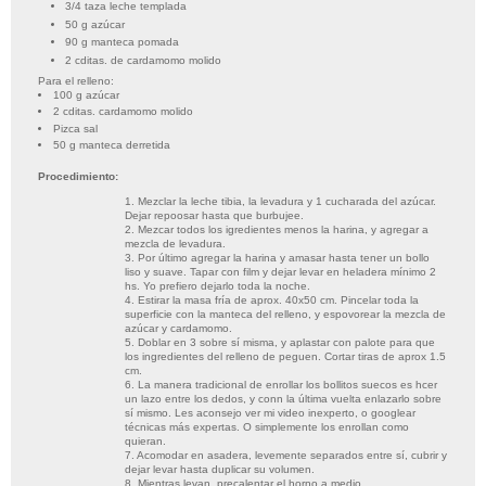
3/4 taza leche templada
50 g azúcar
90 g manteca pomada
2 cditas. de cardamomo molido
Para el relleno:
100 g azúcar
2 cditas. cardamomo molido
Pizca sal
50 g manteca derretida
Procedimiento:
1. Mezclar la leche tibia, la levadura y 1 cucharada del azúcar.
Dejar repoosar hasta que burbujee.
2. Mezcar todos los igredientes menos la harina, y agregar a
mezcla de levadura.
3. Por último agregar la harina y amasar hasta tener un bollo
liso y suave. Tapar con film y dejar levar en heladera mínimo 2
hs. Yo prefiero dejarlo toda la noche.
4. Estirar la masa fría de aprox. 40x50 cm. Pincelar toda la
superficie con la manteca del relleno, y espovorear la mezcla de
azúcar y cardamomo.
5. Doblar en 3 sobre sí misma, y aplastar con palote para que
los ingredientes del relleno de peguen. Cortar tiras de aprox 1.5
cm.
6. La manera tradicional de enrollar los bollitos suecos es hcer
un lazo entre los dedos, y conn la última vuelta enlazarlo sobre
sí mismo. Les aconsejo ver mi video inexperto, o googlear
técnicas más expertas. O simplemente los enrollan como
quieran.
7. Acomodar en asadera, levemente separados entre sí, cubrir y
dejar levar hasta duplicar su volumen.
8. Mientras levan, precalentar el horno a medio.