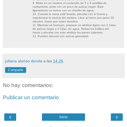
9. Moler en un mortero el contenido de 5 o 6 semillas de
cardamomo, junto con un poco de azúcar negro. Batir
ligeramente un huevo con un chorrito de agua.
10. Cuando la masa esté levada, pincelar con el huevo y
espolvorear la mezcla del mortero. Llear al horno por aprox 25
minutos, hasta que esten dorados.
11. Mientras se hornean, preparar un almíbar ligero con 2 Cdas.
de azúcar negro y 2 Cdas. de agua. Retirar los bollitos del
horno y pincelar con este almíbar los panes calientes.
12. Pueden decorar con azúcar granulada.
juliana alonso dorola
a las
14:26
Compartir
No hay comentarios:
Publicar un comentario
‹
›
Inicio