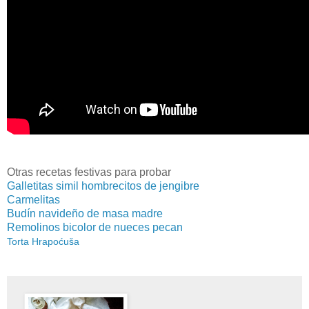
Otras recetas festivas para probar
Galletitas simil hombrecitos de jengibre
Carmelitas
Budín navideño de masa madre
Remolinos bicolor de nueces pecan
Torta Hrapoćuša