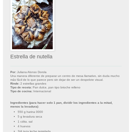
Estrella de nutella
Por:
Juliana Alonso Dorola
Una manera diferente de preparar un centro de mesa llamativo, sin duda mucho
más fácil de lo que parece pero sin dejar de ser un despelote visual.
Rinde:
2 estrellas grandes
Tipo de receta:
Pan dulce, pan tipo brioche relleno
Tipo de cocina:
Internacional
Ingredientes (para hacer solo 1 pan, dividir los ingredientes a la mitad,
menos la levadura):
550 g harina 0000
5 g levadura seca
1 cdita. sal
4 huevos
3/4 taza leche templada