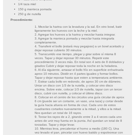
1/4 taza miel
150 g manteca pomada
250 g de nutella
Procedimiento:
1. Mezclar la harina con la levadura y la sal. En otro bowl, batir
ligeramente los huevos con la leche y la miel.
2. Agregar los huevos a la harina y mezclar hasta integrar.
3. Agregar la manteca pomada y mezclar hasta integrarla
completamente.
4. Transferir el bollo (estará muy pegajoso) a un bowl aceitado y
dejar reposar cubierto 30 minutos.
5. Transcurrido ese tiempo, plegar y girar sobre sí misma 8
veces. Tapar y dejar reposar 30 minutos. Repetir este
procedimiento 3 veces más. En total son 4 sets de 8 doblados y
girados Cubrir y dejar reposar toda la noche en la heladera.
6. Al día siguiente, amasar el bollo frío en superficie enharinada
aprox 10 minutos. Dividir en 4 partes iguales y formar bollos.
Tapar y dejar reposar hasta que esten a temperatura ambiente.
7. Estirar cada bollo en redondo, de aprox 30 cm de diámetro.
Untar un disco con 1/3 de la nutella, y colocar otro disco
encima. Sobre este, colocar 1/3 de nutella, tapar con un tercer
disco, cubrir con nutella, y colocar el último disco.
8. Colocar en el centro de los circulos una guía circular de aprox
6 cm (puede ser un cortante, un vaso, una taza) y cortar desde
la guía hacia afuera en forma de cruz. Cada uno de estos
cuadrantes cortarlos nuevamente a la mitad, y ellos a la mitad.
Nos quedan un total de 16 rayos.
9. Torzar los rayos de a 2, girando entre 3 a 4 veces cada uno
antes de unir muy fuerta en la punta. Así quedan un total de 8
torzadas. Tapar y dejar levar.
10. Mientras leva, precalentar el horno a medio (180 C). Una
vez levado el pan, pincelar con huevo batido y espolvorear con