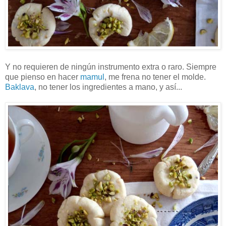
Y no requieren de ningún instrumento extra o raro. Siempre
que pienso en hacer
mamul
, me frena no tener el molde.
Baklava
, no tener los ingredientes a mano, y así...