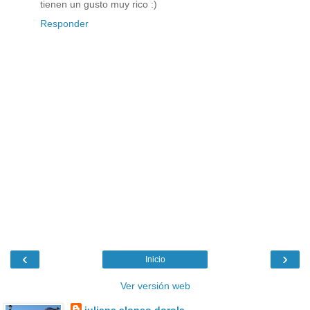
tienen un gusto muy rico :)
Responder
‹
›
Inicio
Ver versión web
juliana alonso dorola