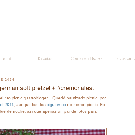
bre mí
Recetas
Comer en Bs. As.
Locas cup
E 2016
| german soft pretzel + #cremonafest
l 4to picnic gastrobloger... Quedó bautizado picnic, por
 el 2011
, aunque los dos
siguientes
no fueron picnic. Es
fue de noche, así que apenas un par de fotos para