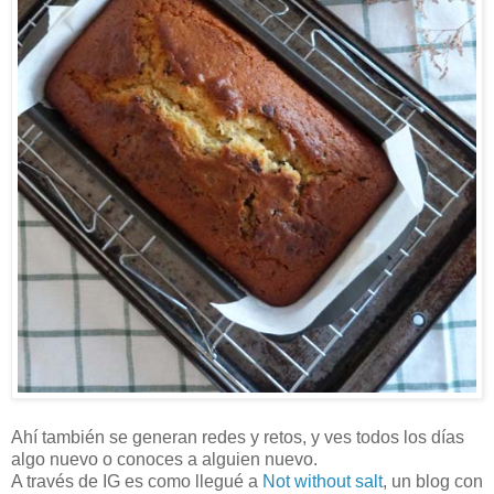
Ahí también se generan redes y retos, y ves todos los días
algo nuevo o conoces a alguien nuevo.
A través de IG es como llegué a
Not without salt
, un blog con