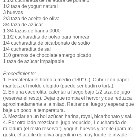
1 1/2 cucharada de ralladura de pomelo
1/2 taza de yogurt natural
3 huevos
2/3 taza de aceite de oliva
3/4 taza de azúcar
1 3/4 tazas de harina 0000
1 1/2 cucharadita de polvo para hornear
1/4 cucharadita de bicarbonato de sodio
1/4 cucharadita de sal
110 gramos de chocolate amargo picado
1 taza de azúcar impalpable
Procedimiento:
1. Precalentar el horno a medio (180° C). Cubrir con papel
manteca el molde elegido (puede ser budín o torta).
2. En una cacerolita, calentar a fuego bajo 1/2 taza de jugo
(reservar el resto). Dejar que rompa el hervor y que reduzca
aproximadamente a la mitad. Retirar del fuego y esperar que
baje un poco la temperatura.
3. Mezclar en un bol azúcar, harina, royal, bicarbonato y sal.
4. Por otro lado mezclar el jugo reducido, 1 cucharada de
ralladura (el resto reservar), yogurt, huevos y aceite (para mi
gusto, el aceite de oliva argentino es muy fuerte, e invade