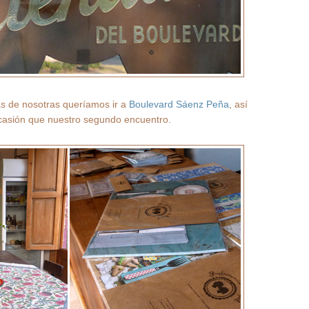
s de nosotras queríamos ir a
Boulevard Sáenz Peña
, así
casión que nuestro segundo encuentro.