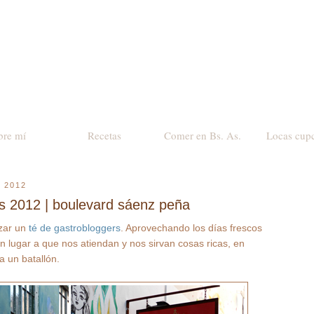
bre mí
Recetas
Comer en Bs. As.
Locas cup
 2012
rs 2012 | boulevard sáenz peña
izar un
té de gastrobloggers
. Aprovechando los días frescos
un lugar a que nos atiendan y nos sirvan cosas ricas, en
a un batallón.