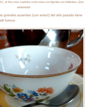
I., le hice unos cuadritos como estos con figuritas con brillantina. ¡Que
adelantada!
s grandes ausentes (con aviso!) del año pasado tiene
llí fuimos.