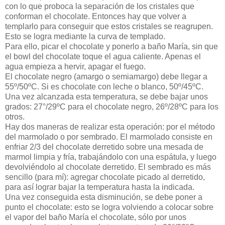
con lo que proboca la separación de los cristales que
conforman el chocolate. Entonces hay que volver a
templarlo para conseguir que estos cristales se reagrupen.
Esto se logra mediante la curva de templado.
Para ello, picar el chocolate y ponerlo a baño María, sin que
el bowl del chocolate toque el agua caliente. Apenas el
agua empieza a hervir, apagar el fuego.
El chocolate negro (amargo o semiamargo) debe llegar a
55º/50ºC. Si es chocolate con leche o blanco, 50º/45ºC.
Una vez alcanzada esta temperatura, se debe bajar unos
grados: 27°/29ºC para el chocolate negro, 26º/28ºC para los
otros.
Hay dos maneras de realizar esta operación: por el método
del marmolado o por sembrado. El marmolado consiste en
enfriar 2/3 del chocolate derretido sobre una mesada de
marmol limpia y fría, trabajándolo con una espátula, y luego
devolviéndolo al chocolate derretido. El sembrado es más
sencillo (para mí): agregar chocolate picado al derretido,
para así lograr bajar la temperatura hasta la indicada.
Una vez conseguida esta disminución, se debe poner a
punto el chocolate: esto se logra volviendo a colocar sobre
el vapor del baño María el chocolate, sólo por unos