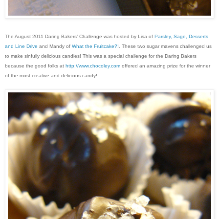
The August 2011 Daring Bakers’ Challenge was hosted by Lisa of
Parsley, Sage, Desserts
and Line Drive
and Mandy of
What the Fruitcake?!
. These two sugar mavens challenged us
to make sinfully delicious candies! This was a special challenge for the Daring Bakers
because the good folks at
http://www.chocoley.com
offered an amazing prize for the winner
of the most creative and delicious candy!