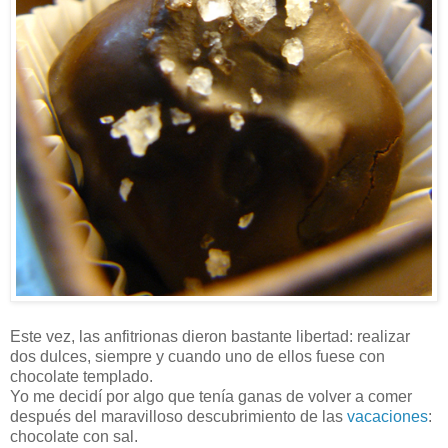
Este vez, las anfitrionas dieron bastante libertad: realizar
dos dulces, siempre y cuando uno de ellos fuese con
chocolate templado.
Yo me decidí por algo que tenía ganas de volver a comer
después del maravilloso descubrimiento de las
vacaciones
:
chocolate con sal.