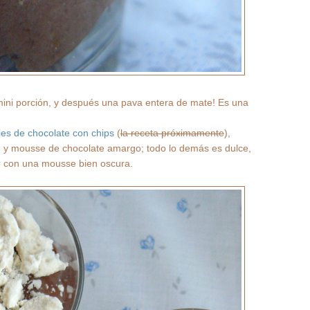
mini porción, y después una pava entera de mate! Es una
ies de chocolate con chips
(
la receta próximamente
),
e y mousse de chocolate amargo; todo lo demás es dulce,
ar con una mousse bien oscura.