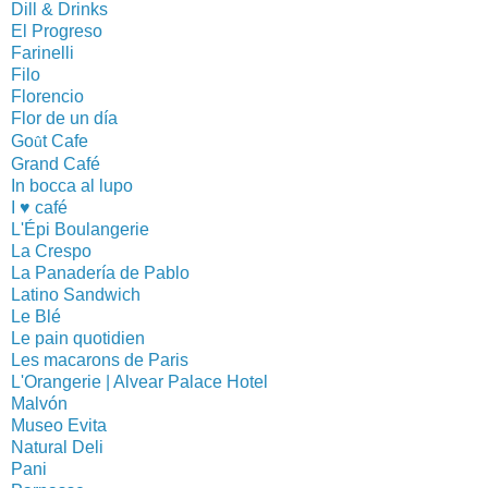
Dill & Drinks
El Progreso
Farinelli
Filo
Florencio
Flor de un día
G
o
t
Cafe
û
Grand Café
In bocca al lupo
I ♥ café
L'Épi Boulangerie
La Crespo
La Panadería de Pablo
Latino Sandwich
Le Blé
Le pain quotidien
Les macarons de Paris
L'Orangerie | Alvear Palace Hotel
Malvón
Museo Evita
Natural Deli
Pani