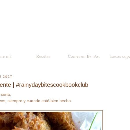
bre mí
Recetas
Comer en Bs. As.
Locas cup
E 2017
ujiente | #rainydaybitescookbookclub
 seria.
cos, siempre y cuando esté bien hecho.