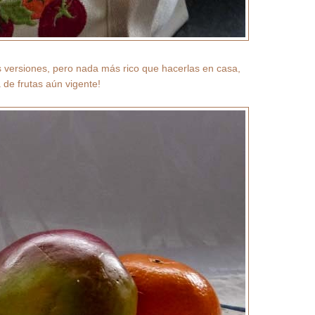
 versiones, pero nada más rico que hacerlas en casa,
de frutas aún vigente!