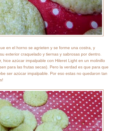
ue en el horno se agrieten y se forme una costra, y
u exterior craquelado y tiernas y sabrosas por dentro.
 hice azúcar impalpable con Hileret Light en un molinillo
usen para las frutas secas). Pero la verdad es que para que
ebe ser azúcar impalpable. Por eso estas no quedaron tan
s!