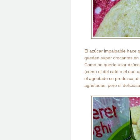
El azúcar impalpable hace q
queden super crocantes en s
Como no quería usar azúcar,
(como el del café o el que 
el agrietado se produzca, d
agrietadas, pero sí deliciosa