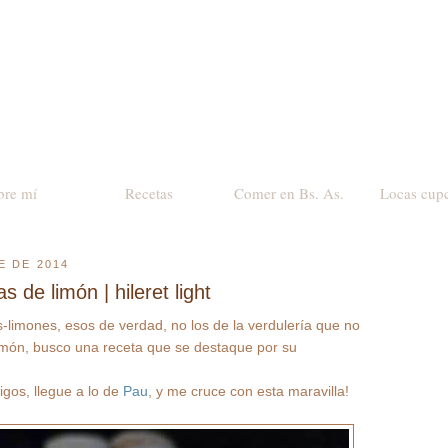
bre mí
Recetas
Comer en Bs. As.
Locas cup
E DE 2014
s de limón | hileret light
limones, esos de verdad, no los de la verdulería que no
limón, busco una receta que se destaque por su
gos, llegue a lo de
Pau
, y me cruce con esta maravilla!