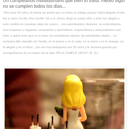
Un cumpleaños multitudinario que bien lo valía: medio siglo
no se cumplen todos los días...
"Hoy hace 50 años mi mamá me pedía que no fuera al colegio porque había llegado el día:
iba a nacer Cecilia, Ana Cecilia: fue a la clínica, llegó la cuarta niña, y todo fue alegría y
todo cambió en nuestras vidas de a poco... nos asombramos, lloramos, no entendíamos,
nos enojamos y negamos, aceptamos y aprendimos, reaprendimos y redescubrimos casi
todo, y sobre todo qué es el amor, los verdaderos valores, las prioridades vitales... no
seríamos l@s mism@s sin Cecilia, en lo bueno y en lo malo, en lo dulce y en lo amargo, en
la alegría y en el dolor... por eso hoy festejamos sus 50 años y le decimos gracias por
acompañarnos en el camino de la vida: FELIZ CUMPLE CECI!!!" (E. D.)