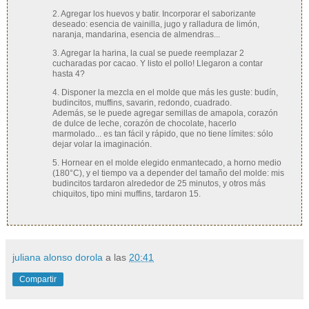
2. Agregar los huevos y batir. Incorporar el saborizante
deseado: esencia de vainilla, jugo y ralladura de limón,
naranja, mandarina, esencia de almendras...
3. Agregar la harina, la cual se puede reemplazar 2
cucharadas por cacao. Y listo el pollo! Llegaron a contar
hasta 4?
4. Disponer la mezcla en el molde que más les guste: budín,
budincitos, muffins, savarin, redondo, cuadrado.
Además, se le puede agregar semillas de amapola, corazón
de dulce de leche, corazón de chocolate, hacerlo
marmolado... es tan fácil y rápido, que no tiene límites: sólo
dejar volar la imaginación.
5. Hornear en el molde elegido enmantecado, a horno medio
(180°C), y el tiempo va a depender del tamaño del molde: mis
budincitos tardaron alrededor de 25 minutos, y otros más
chiquitos, tipo mini muffins, tardaron 15.
juliana alonso dorola
a las
20:41
Compartir