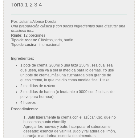
Torta 1 2 3 4
Por:
Juliana Alonso Dorola
Una preparación clásica y con pocos ingredientes para disfrutar una
deliciosa torta
Rinde:
12 porciones
Tipo de receta:
Clásicos, torta, budín
Tipo de cocina:
Internacional
Ingredientes:
1 pote de crema: 200ml o una taza 250ml, sea cual sea
que usen, esa va a ser la medida para lo demás. Yo usé
un pote de crema, más una cucharada bien grande de
queso crema, lo que me dio como medida final 1 taza.
2 medidas de azúcar
3 medidas de harina (o leudante o 0000 con 2 cditas. de
polvo para hornear)
4 huevos
Procedimiento:
1. Batir ligeramente la crema con el azúcar. Ojo, que no
buscamos punto chantilly.
Agregar los huevos y batir. Incorporar el saborizante
deseado: esencia de vainilla, jugo y ralladura de limón,
naranja, mandarina, esencia de almendras...