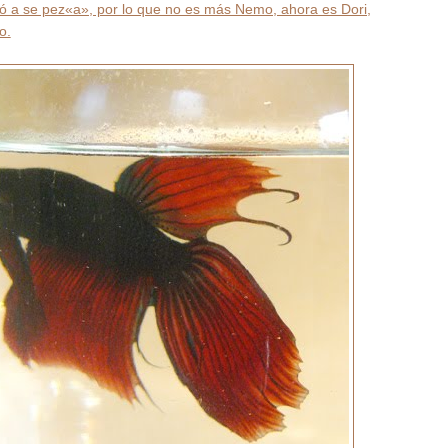
ó a se pez«a», por lo que no es más Nemo, ahora es Dori,
o.